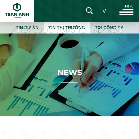
VI
TIN DỰ ÁN
TIN THỊ TRƯỜNG
TIN CÔNG TY
N
E
W
S