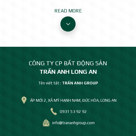
READ MORE
CÔNG TY CP BẤT ĐỘNG SẢN
TRẦN ANH LONG AN
Tên viết tắt :
TRẦN ANH GROUP
ẤP MỚI 2, XÃ MỸ HẠNH NAM, ĐỨC HÒA, LONG AN
0931 53 92 92
info@trananhgroup.com