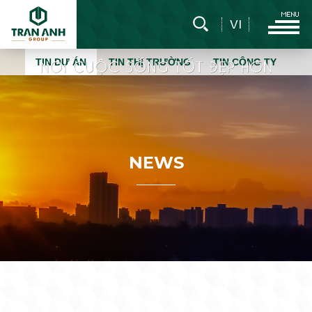
VI
TIN DỰ ÁN
TIN THỊ TRƯỜNG
TIN CÔNG TY
N
E
W
S