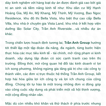
dày kinh nghiệm với hàng loạt dự án được đánh giá cao bởi giá
trị an sinh và tiềm năng kinh tế như: Khu dân cư Mỹ Hạnh
Hoàng Gia, Mỹ An, Mỹ Khang, Mỹ Thịnh, Mỹ Vượng, Bao Ngoc
Residence, khu đô thị Bella Vista, khu biệt thự cao cấp Bella
Villa, khu nhà ở chuyên gia Vista Land, khu nhà ở kết hợp viện
dưỡng lão Solar City, Trần Anh Riverside....và nhiều dự án
khác.
Trong chiến lược hoạch định tương lai,
Trần Anh Group
hướng
tới thiết lập một tập đoàn đa năng, đa ngành, từng bước hiện
thực hóa các mục tiêu kinh tế - tài chính, mở rộng phạm vi kinh
doanh, xây dựng tập đoàn có sức cạnh tranh cao trên thị
trường. Đồng thời, mở rộng quan hệ đối tác kinh doanh vì lợi
ích song phương, không ngừng gia tăng giá trị cho các công ty
thành viên, các đơn vị trực thuộc hệ thống Trần Anh Group, kết
hợp hài hòa giữa lợi ích công ty và lợi ích chung của cộng
đồng. Chúng tôi tự hào là một trong những đơn vị đóng góp
vào công cuộc xây dựng và phát triển một xã hội thịnh vượng,
một cộng đồng nhân văn.
Mặc dù còn nhiều khó khăn và thử thách ở phía trước nhưng