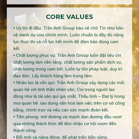
CORE VALUES
• Uy tín đi đầu: Trần Anh Group bảo vệ chữ Tín như bảo
vệ danh dự của chính mình; Luôn chuẩn bị đầy đủ năng
lực thực thi và nỗ lực hết mình để đảm bảo đúng cam
kết.
• Chất lượng phục vụ: Trần Anh Group luôn đặt tiêu chí
chất lượng làm nền tảng, chất lượng sản phẩm dịch vụ,
chất lượng trong cam kết; Luôn tự tôn pháp luật, duy trì
đạo đức; Lấy khách hàng làm trung tâm.
• Nhân lực là vốn quí: Trần Anh Group xây dựng các mối
quan hệ với tinh thần nhân văn; Coi trọng người lao
động như là tài sản quí giá nhất; Thấu tình – Đạt lý trong
mọi quan hệ. tạo dựng văn hoá làm việc trên cơ sở công
bằng, chính trực và nêu cao sức mạnh đoàn kết.
• Tiên phong: mở đường và mạnh dạn đương đầu vượt
qua những thách thức để đón nhận cơ hội vươn đến
thành công;
• Đổi mới và năng động: để phát triển bền vững;