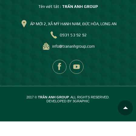
Tên viết tắt :
TRẦN ANH GROUP
ẤP MỚI 2, XÃ MỸ HẠNH NAM, ĐỨC HÒA, LONG AN
0931 53 92 92
info@trananhgroup.com
2017 ©
TRẦN ANH GROUP
. ALL RIGHTS RESERVED.
DEVELOPED BY 3GRAPHIC