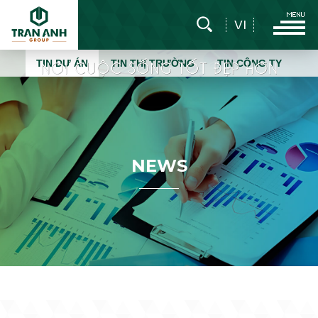
VI
TIN DỰ ÁN
TIN THỊ TRƯỜNG
TIN CÔNG TY
N
E
W
S