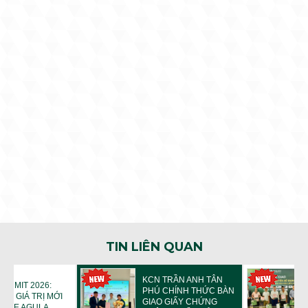
TIN LIÊN QUAN
KCN TRẦN ANH TÂN
UMMIT 2026:
PHÚ CHÍNH THỨC BÀN
TẠO GIÁ TRỊ MỚI
GIAO GIẤY CHỨNG
 THE AGULA