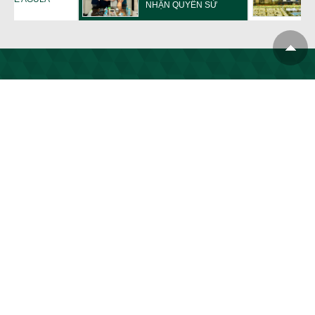
NHẬN QUYỀN SỬ
DỤNG ĐẤT CHO
KIZUNA VIỆT NAM
CÔNG TY CP TẬP ĐOÀN
TRẦN ANH LONG AN
Tên viết tắt :
TRAN ANH GROUP
Trụ sở chính: Khu đô thị Phúc An City - GĐ 2, Ấp Mới 2, xã Mỹ Hạnh,
tỉnh Tây Ninh (Đ/c cũ: xã Mỹ Hạnh Nam, Đức Hòa, Long An)
0931 53 92 92
info@trananhgroup.com