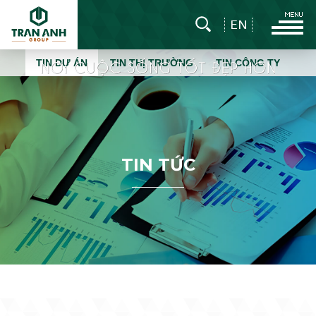
EN
TIN DỰ ÁN
TIN THỊ TRƯỜNG
TIN CÔNG TY
T
I
N
T
Ứ
C