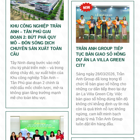
KHU CÔNG NGHIỆP TRẦN
ANH – TÂN PHÚ GIAI
ĐOẠN 2: BỨT PHÁ QUY
MÔ – ĐÓN SÓNG DỊCH
CHUYỂN SẢN XUẤT TOÀN
TRẦN ANH GROUP TIẾP
CẦU
TỤC BÀN GIAO SỔ HỒNG
DỰ ÁN LA VILLA GREEN
Tây Ninh đang bước vào một
CITY
chu kỳ phát triển mới – và trong
dòng chảy đó, sự xuất hiện của
Sáng ngày 28/03/2026, Trần
Khu công nghiệp Trần Anh –
Anh Group đã long trọng tổ
Tân Phú giai đoạn 2 chính là
chức lễ bàn giao sổ hồng cho
một dấu mốc chiến lược, mở ra
những cư dân tiếp theo tại dự
không gian tăng trưởng mạnh
án La Villa Green City. Việc
mẽ cho toàn khu vực.
bàn giao sổ hồng đúng tiến độ
không chỉ khẳng định uy tín mà
còn là quá trình nỗ lực không
ngừng, cam kết minh bạch
pháp lý mà Trần Anh Group
luôn đặt lên hàng đầu.