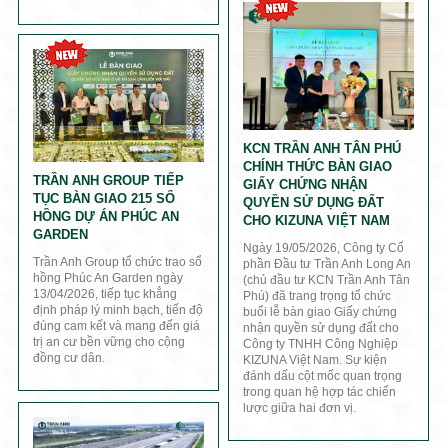
KCN TRẦN ANH TÂN PHÚ
CHÍNH THỨC BÀN GIAO
TRẦN ANH GROUP TIẾP
GIẤY CHỨNG NHẬN
TỤC BÀN GIAO 215 SỔ
QUYỀN SỬ DỤNG ĐẤT
HỒNG DỰ ÁN PHÚC AN
CHO KIZUNA VIỆT NAM
GARDEN
Ngày 19/05/2026, Công ty Cổ
Trần Anh Group tổ chức trao sổ
phần Đầu tư Trần Anh Long An
hồng Phúc An Garden ngày
(chủ đầu tư KCN Trần Anh Tân
13/04/2026, tiếp tục khẳng
Phú) đã trang trọng tổ chức
định pháp lý minh bạch, tiến độ
buổi lễ bàn giao Giấy chứng
đúng cam kết và mang đến giá
nhận quyền sử dụng đất cho
trị an cư bền vững cho cộng
Công ty TNHH Công Nghiệp
đồng cư dân.
KIZUNA Việt Nam. Sự kiện
đánh dấu cột mốc quan trọng
trong quan hệ hợp tác chiến
lược giữa hai đơn vị.