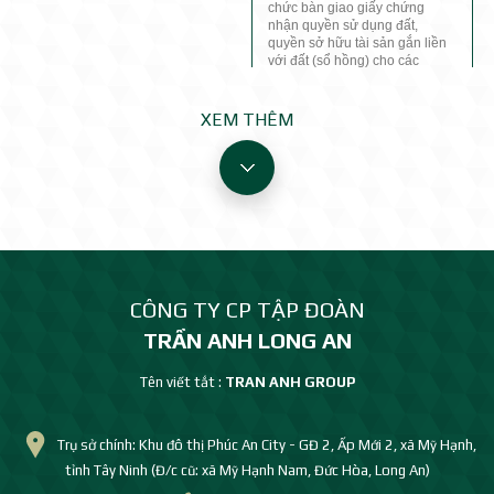
chức bàn giao giấy chứng
nhận quyền sử dụng đất,
quyền sở hữu tài sản gắn liền
với đất (sổ hồng) cho các
khách hàng sở hữu sản phẩm
tại Khu đô thị Phúc An City
(huyện Đức Hòa, tỉnh Long An
XEM THÊM
cũ).
CÔNG TY CP TẬP ĐOÀN
TRẦN ANH LONG AN
Tên viết tắt :
TRAN ANH GROUP
Trụ sở chính: Khu đô thị Phúc An City - GĐ 2, Ấp Mới 2, xã Mỹ Hạnh,
tỉnh Tây Ninh (Đ/c cũ: xã Mỹ Hạnh Nam, Đức Hòa, Long An)