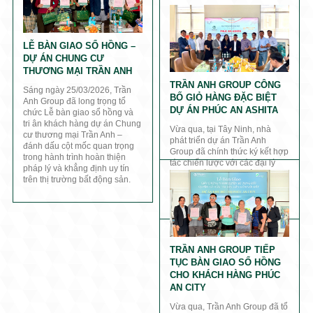
LỄ BÀN GIAO SỔ HỒNG –
DỰ ÁN CHUNG CƯ
THƯƠNG MẠI TRẦN ANH
TRẦN ANH GROUP CÔNG
Sáng ngày 25/03/2026, Trần
BỐ GIỎ HÀNG ĐẶC BIỆT
Anh Group đã long trọng tổ
DỰ ÁN PHÚC AN ASHITA
chức Lễ bàn giao sổ hồng và
tri ân khách hàng dự án Chung
Vừa qua, tại Tây Ninh, nhà
cư thương mại Trần Anh –
phát triển dự án Trần Anh
đánh dấu cột mốc quan trọng
Group đã chính thức ký kết hợp
trong hành trình hoàn thiện
tác chiến lược với các đại lý
pháp lý và khẳng định uy tín
phân phối và công bố giỏ hàng
trên thị trường bất động sản.
đặc biệt dự án Phúc An Ashita
(xã Trừ Văn Thố, TP.HCM).
TRẦN ANH GROUP TIẾP
TỤC BÀN GIAO SỔ HỒNG
CHO KHÁCH HÀNG PHÚC
AN CITY
Vừa qua, Trần Anh Group đã tổ