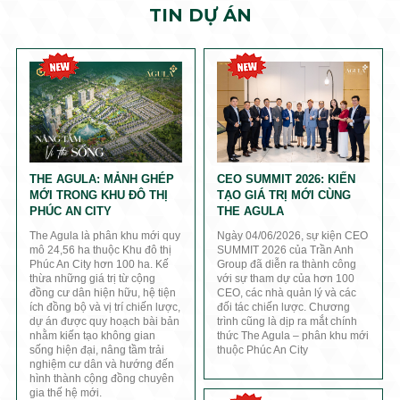
TIN DỰ ÁN
THE AGULA: MẢNH GHÉP
CEO SUMMIT 2026: KIẾN
MỚI TRONG KHU ĐÔ THỊ
TẠO GIÁ TRỊ MỚI CÙNG
PHÚC AN CITY
THE AGULA
The Agula là phân khu mới quy
Ngày 04/06/2026, sự kiện CEO
mô 24,56 ha thuộc Khu đô thị
SUMMIT 2026 của Trần Anh
Phúc An City hơn 100 ha. Kế
Group đã diễn ra thành công
thừa những giá trị từ cộng
với sự tham dự của hơn 100
đồng cư dân hiện hữu, hệ tiện
CEO, các nhà quản lý và các
ích đồng bộ và vị trí chiến lược,
đối tác chiến lược. Chương
dự án được quy hoạch bài bản
trình cũng là dịp ra mắt chính
nhằm kiến tạo không gian
thức The Agula – phân khu mới
sống hiện đại, nâng tầm trải
thuộc Phúc An City
nghiệm cư dân và hướng đến
hình thành cộng đồng chuyên
gia thế hệ mới.