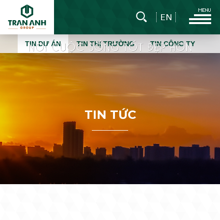
EN
TIN DỰ ÁN
TIN THỊ TRƯỜNG
TIN CÔNG TY
T
I
N
T
Ứ
C