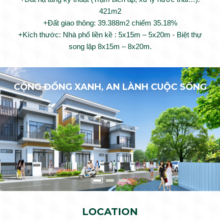
421m2
+Đất giao thông: 39.388m2 chiếm 35.18%
+Kích thước: Nhà phố liền kề : 5x15m – 5x20m - Biệt thự
song lập 8x15m – 8x20m.
CỘNG ĐỒNG XANH, AN LÀNH CUỘC SỐNG
LOCATION