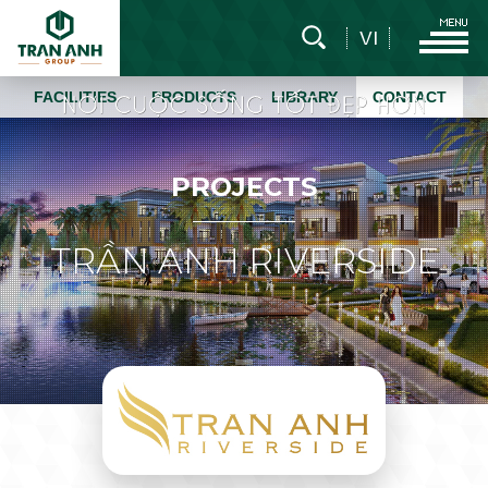
VI
FACILITIES
PRODUCTS
LIBRARY
CONTACT
P
R
O
J
E
C
T
S
TRẦN ANH RIVERSIDE