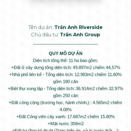
Tên dự án:
Trần Anh Riverside
Chủ đầu tư:
Trần Anh Group
QUY MÔ DỰ ÁN
Diện tích tổng thể: 11 ha bao gồm:
+Đất ở xây dựng tổng diện tích: 49.897m2 chiếm 44,57%
+Nhà phố liên kế - Tổng diện tích: 12.983m2 chiếm 11.60%
gồm 180 căn
+Biệt thự song lập - Tổng diện tích: 36.914m2 chiếm 32.97%
gồm 250 căn
+Đất công cộng (trường học, hành chính,) : 4.565m2 chiếm
4.08%
+Đất Công viên cây xanh: 17.687m2 chiếm 15.80%
+Mặt nước 358m2
+Đất hạ tầng kỹ thuật (Trạm biến áp, xử lý nước thải…):