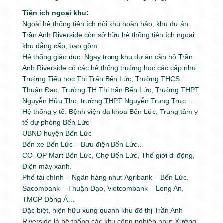
Tiện ích ngoại khu:
Ngoài hệ thống tiện ích nội khu hoàn hảo, khu dự án
Trần Anh Riverside còn sở hữu hệ thống tiện ích ngoại
khu đẳng cấp, bao gồm:
Hệ thống giáo dục: Ngay trong khu dự án căn hộ Trần
Anh Riverside có các hệ thống trường học các cấp như
Trường Tiểu học Thị Trấn Bến Lức, Trường THCS
Thuận Đạo, Trường TH Thị trấn Bến Lức, Trường THPT
Nguyễn Hữu Thọ, trường THPT Nguyễn Trung Trực…
Hệ thống y tế: Bệnh viện đa khoa Bến Lức, Trung tâm y
tế dự phòng Bến Lức
UBND huyện Bến Lức
Bến xe Bến Lức – Bưu điện Bến Lức…
CO_OP Mart Bến Lức, Chợ Bến Lức, Thế giới di động,
Điện máy xanh.
Phố tài chính – Ngân hàng như: Agribank – Bến Lức,
Sacombank – Thuận Đạo, Vietcombank – Long An,
TMCP Đông Á…
Đặc biệt, hiện hữu xung quanh khu đô thị Trần Anh
Riverside là hệ thống các khu công nghiệp như: Xưởng