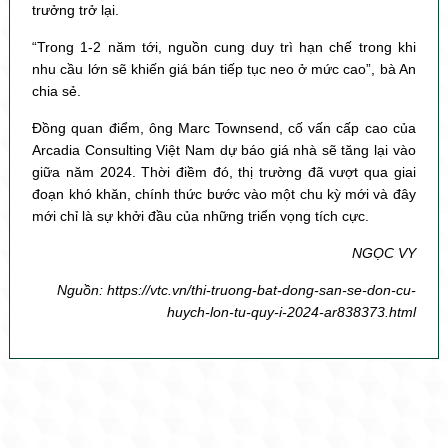
trưởng trở lại.
“Trong 1-2 năm tới, nguồn cung duy trì hạn chế trong khi
nhu cầu lớn sẽ khiến giá bán tiếp tục neo ở mức cao”, bà An
chia sẻ.
Đồng quan điểm, ông Marc Townsend, cố vấn cấp cao của
Arcadia Consulting Việt Nam dự báo giá nhà sẽ tăng lại vào
giữa năm 2024. Thời điềm đó, thị trường đã vượt qua giai
đoạn khó khăn, chính thức bước vào một chu kỳ mới và đây
mới chỉ là sự khởi đầu của những triển vọng tích cực.
NGỌC VY
Nguồn: https://vtc.vn/thi-truong-bat-dong-san-se-don-cu-
huych-lon-tu-quy-i-2024-ar838373.html