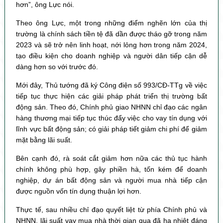
hơn”, ông Lực nói.
Theo ông Lực, một trong những điểm nghẽn lớn của thị
trường là chính sách tiền tệ đã dần được tháo gỡ trong năm
2023 và sẽ trở nên linh hoạt, nới lỏng hơn trong năm 2024,
tạo điều kiện cho doanh nghiệp và người dân tiếp cận dễ
dàng hơn so với trước đó.
Mới đây, Thủ tướng đã ký Công điện số 993/CĐ-TTg về việc
tiếp tục thực hiện các giải pháp phát triển thị trường bất
động sản. Theo đó, Chính phủ giao NHNN chỉ đạo các ngân
hàng thương mại tiếp tục thúc đẩy việc cho vay tín dụng với
lĩnh vực bất động sản; có giải pháp tiết giảm chi phí để giảm
mặt bằng lãi suất.
Bên cạnh đó, rà soát cắt giảm hơn nữa các thủ tục hành
chính không phù hợp, gây phiền hà, tốn kém để doanh
nghiệp, dự án bất động sản và người mua nhà tiếp cận
được nguồn vốn tín dụng thuận lợi hơn.
Thực tế, sau nhiều chỉ đạo quyết liệt từ phía Chính phủ và
NHNN, lãi suất vay mua nhà thời gian qua đã hạ nhiệt đáng