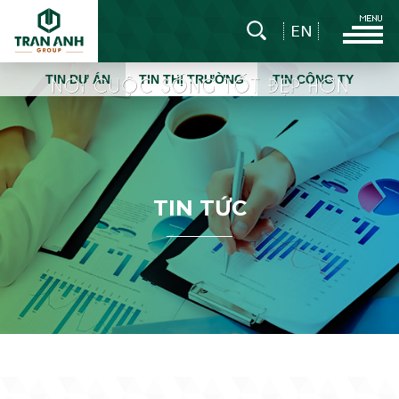
EN
TIN DỰ ÁN
TIN THỊ TRƯỜNG
TIN CÔNG TY
T
I
N
T
Ứ
C