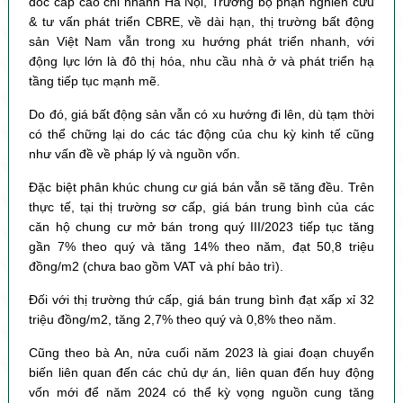
đốc cấp cao chi nhánh Hà Nội, Trưởng bộ phận nghiên cứu
& tư vấn phát triển CBRE, về dài hạn, thị trường bất động
sản Việt Nam vẫn trong xu hướng phát triển nhanh, với
động lực lớn là đô thị hóa, nhu cầu nhà ở và phát triển hạ
tầng tiếp tục mạnh mẽ.
Do đó, giá bất động sản vẫn có xu hướng đi lên, dù tạm thời
có thể chững lại do các tác động của chu kỳ kinh tế cũng
như vấn đề về pháp lý và nguồn vốn.
Đặc biệt phân khúc chung cư giá bán vẫn sẽ tăng đều. Trên
thực tế, tại thị trường sơ cấp, giá bán trung bình của các
căn hộ chung cư mở bán trong quý III/2023 tiếp tục tăng
gần 7% theo quý và tăng 14% theo năm, đạt 50,8 triệu
đồng/m2 (chưa bao gồm VAT và phí bảo trì).
Đối với thị trường thứ cấp, giá bán trung bình đạt xấp xỉ 32
triệu đồng/m2, tăng 2,7% theo quý và 0,8% theo năm.
Cũng theo bà An, nửa cuối năm 2023 là giai đoạn chuyển
biến liên quan đến các chủ dự án, liên quan đến huy động
vốn mới để năm 2024 có thể kỳ vọng nguồn cung tăng