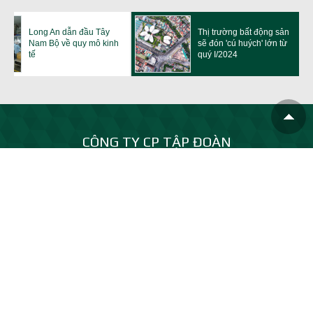
Long An dẫn đầu Tây
Thị trường bất động sản
Nam Bộ về quy mô kinh
sẽ đón 'cú huých' lớn từ
tế
quý I/2024
CÔNG TY CP TẬP ĐOÀN
TRẦN ANH LONG AN
Tên viết tắt :
TRAN ANH GROUP
Trụ sở chính: Khu đô thị Phúc An City - GĐ 2, Ấp Mới 2, xã Mỹ Hạnh,
tỉnh Tây Ninh (Đ/c cũ: xã Mỹ Hạnh Nam, Đức Hòa, Long An)
0931 53 92 92
info@trananhgroup.com