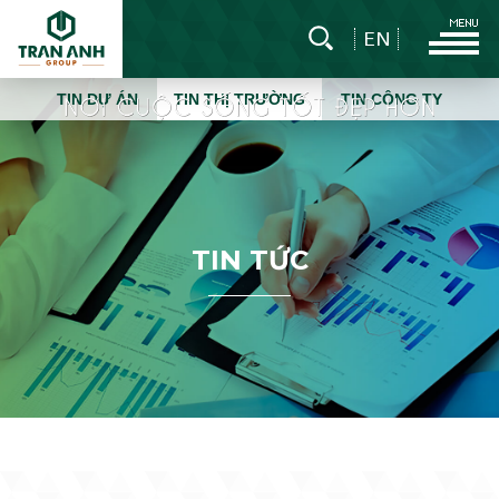
EN
TIN DỰ ÁN
TIN THỊ TRƯỜNG
TIN CÔNG TY
T
I
N
T
Ứ
C