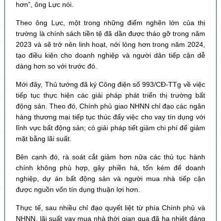
hơn”, ông Lực nói.
Theo ông Lực, một trong những điểm nghẽn lớn của thị
trường là chính sách tiền tệ đã dần được tháo gỡ trong năm
2023 và sẽ trở nên linh hoạt, nới lỏng hơn trong năm 2024,
tạo điều kiện cho doanh nghiệp và người dân tiếp cận dễ
dàng hơn so với trước đó.
Mới đây, Thủ tướng đã ký Công điện số 993/CĐ-TTg về việc
tiếp tục thực hiện các giải pháp phát triển thị trường bất
động sản. Theo đó, Chính phủ giao NHNN chỉ đạo các ngân
hàng thương mại tiếp tục thúc đẩy việc cho vay tín dụng với
lĩnh vực bất động sản; có giải pháp tiết giảm chi phí để giảm
mặt bằng lãi suất.
Bên cạnh đó, rà soát cắt giảm hơn nữa các thủ tục hành
chính không phù hợp, gây phiền hà, tốn kém để doanh
nghiệp, dự án bất động sản và người mua nhà tiếp cận
được nguồn vốn tín dụng thuận lợi hơn.
Thực tế, sau nhiều chỉ đạo quyết liệt từ phía Chính phủ và
NHNN, lãi suất vay mua nhà thời gian qua đã hạ nhiệt đáng