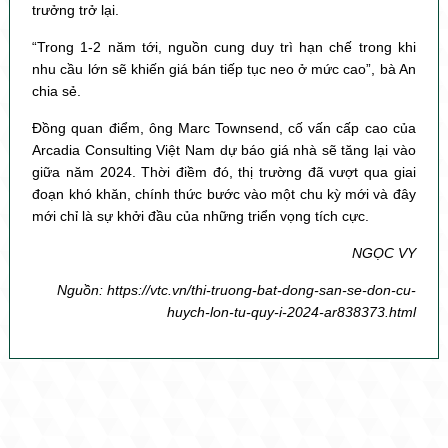
trưởng trở lại.
“Trong 1-2 năm tới, nguồn cung duy trì hạn chế trong khi
nhu cầu lớn sẽ khiến giá bán tiếp tục neo ở mức cao”, bà An
chia sẻ.
Đồng quan điểm, ông Marc Townsend, cố vấn cấp cao của
Arcadia Consulting Việt Nam dự báo giá nhà sẽ tăng lại vào
giữa năm 2024. Thời điềm đó, thị trường đã vượt qua giai
đoạn khó khăn, chính thức bước vào một chu kỳ mới và đây
mới chỉ là sự khởi đầu của những triển vọng tích cực.
NGỌC VY
Nguồn: https://vtc.vn/thi-truong-bat-dong-san-se-don-cu-
huych-lon-tu-quy-i-2024-ar838373.html