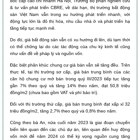
đốc cấp cao chi nhánh Hà Nội, Trưởng bộ phận nghiên cứu
& tư vấn phát triển CBRE, về dài hạn, thị trường bất động
sản Việt Nam vẫn trong xu hướng phát triển nhanh, với
động lực lớn là đô thị hóa, nhu cầu nhà ở và phát triển hạ
tầng tiếp tục mạnh mẽ.
Do đó, giá bất động sản vẫn có xu hướng đi lên, dù tạm thời
có thể chững lại do các tác động của chu kỳ kinh tế cũng
như vấn đề về pháp lý và nguồn vốn.
Đặc biệt phân khúc chung cư giá bán vẫn sẽ tăng đều. Trên
thực tế, tại thị trường sơ cấp, giá bán trung bình của các
căn hộ chung cư mở bán trong quý III/2023 tiếp tục tăng
gần 7% theo quý và tăng 14% theo năm, đạt 50,8 triệu
đồng/m2 (chưa bao gồm VAT và phí bảo trì).
Đối với thị trường thứ cấp, giá bán trung bình đạt xấp xỉ 32
triệu đồng/m2, tăng 2,7% theo quý và 0,8% theo năm.
Cũng theo bà An, nửa cuối năm 2023 là giai đoạn chuyển
biến liên quan đến các chủ dự án, liên quan đến huy động
vốn mới để năm 2024 có thể kỳ vọng nguồn cung tăng