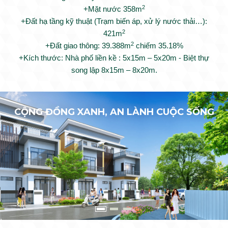
2
+Mặt nước 358m
+Đất hạ tầng kỹ thuật (Trạm biến áp, xử lý nước thải…):
2
421m
2
+Đất giao thông: 39.388m
chiếm 35.18%
+Kích thước: Nhà phố liền kề : 5x15m – 5x20m - Biệt thự
song lập 8x15m – 8x20m.
CỘNG ĐỒNG XANH, AN LÀNH CUỘC SỐNG