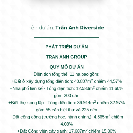
Tên dự án:
Trần Anh Riverside
PHÁT TRIỂN DỰ ÁN
TRAN ANH GROUP
QUY MÔ DỰ ÁN
Diện tích tổng thể: 11 ha bao gồm:
2
+Đất ở xây dựng tổng diện tích: 49.897m
chiếm 44,57%
2
+Nhà phố liên kế - Tổng diện tích: 12.983m
chiếm 11.60%
gồm 200 căn
2
+Biệt thự song lập - Tổng diện tích: 36.914m
chiếm 32.97%
gồm 55 căn biệt thự và 225 nền
2
+Đất công cộng (trường học, hành chính,): 4.565m
chiếm
4.08%
2
+Đất Công viên cây xanh: 17.687m
chiếm 15.80%