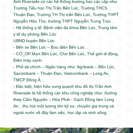
Anh Riverside có các hệ thống trường học các cấp như
Trường Tiểu học Thị Trấn Bến Lức, Trường THCS
Thuận Đạo, Trường TH Thị trấn Bến Lức, Trường THPT
Nguyễn Hữu Thọ, trường THPT Nguyễn Trung Trực…
- Hệ thống y tế: Bệnh viện đa khoa Bến Lức, Trung tâm
y tế dự phòng Bến Lức
UBND huyện Bến Lức
- Bến xe Bến Lức – Bưu điện Bến Lức…
- CO_OP Mart Bến Lức, Chợ Bến Lức, Thế giới di động,
Điện máy xanh.
- Phố tài chính – Ngân hàng như: Agribank – Bến Lức,
Sacombank – Thuận Đạo, Vietcombank – Long An,
TMCP Đông Á…
- Đặc biệt, hiện hữu xung quanh khu đô thị Trần Anh
Riverside là hệ thống các khu công nghiệp như: Xưởng
thép Cẩm Nguyên – Hòa Phát - Gạch Đồng tâm Long
An…thu hút một lượng lớn kỹ sư, chuyên gia trong và
ngoài nước về đây làm việc, học tập và sinh sống.